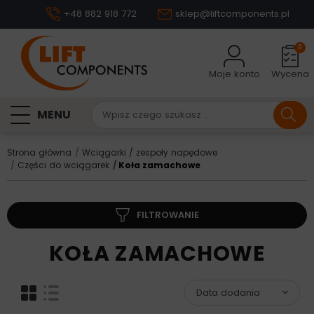
+48 882 918 772
sklep@liftcomponents.pl
0
Moje konto
Wycena
MENU
Strona główna
Wciągarki / zespoły napędowe
Części do wciągarek
Koła zamachowe
FILTROWANIE
KOŁA ZAMACHOWE