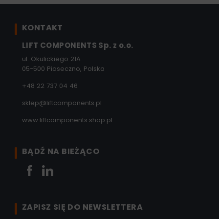
KONTAKT
LIFT COMPONENTS Sp. z o.o.
ul. Okulickiego 21A
05-500 Piaseczno, Polska
+48 22 737 04 46
sklep@liftcomponents.pl
www.liftcomponents.shop.pl
BĄDŹ NA BIEŻĄCO
Facebook
LinkedIn
ZAPISZ SIĘ DO NEWSLETTERA