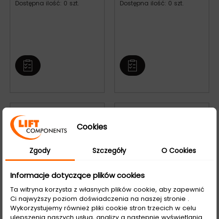
Dostępna ilość: 0 szt.
Dostępna ilość: 0 szt.
Dostępne na
Dostępne na
zamówienie
zamówienie
Cookies
Zgody
Szczegóły
O Cookies
Informacje dotyczące plików cookies
Ta witryna korzysta z własnych plików cookie, aby zapewnić
Ci najwyższy poziom doświadczenia na naszej stronie .
Koło zamachowe SASSI
Koło zamachowe SASSI
Wykorzystujemy również pliki cookie stron trzecich w celu
MF plastikowe
LEO plastikowe
ulepszenia naszych usług, analizy a nastepnie wyświetlania