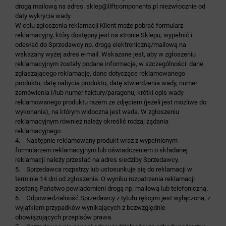
drogą mailową na adres:
sklep@liftcomponents.pl
niezwłocznie od
daty wykrycia wady.
W celu zgłoszenia reklamacji Klient może pobrać formularz
reklamacyjny, który dostępny jest na stronie Sklepu, wypełnić i
odesłać do Sprzedawcy np. drogą elektroniczną/mailową na
wskazany wyżej adres e-mail. Wskazane jest, aby w zgłoszeniu
reklamacyjnym zostały podane informacje, w szczególności: dane
zgłaszającego reklamację, dane dotyczące reklamowanego
produktu, datę nabycia produktu, datę stwierdzenia wady, numer
zamówienia i/lub numer faktury/paragonu, krótki opis wady
reklamowanego produktu razem ze zdjęciem (jeżeli jest możliwe do
wykonania), na którym widoczna jest wada. W zgłoszeniu
reklamacyjnym również należy określić rodzaj żądania
reklamacyjnego.
4. Następnie reklamowany produkt wraz z wypełnionym
formularzem reklamacyjnym lub oświadczeniem o składanej
reklamacji należy przesłać na adres siedziby Sprzedawcy.
5. Sprzedawca rozpatrzy lub ustosunkuje się do reklamacji w
terminie 14 dni od zgłoszenia. O wyniku rozpatrzenia reklamacji
zostaną Państwo powiadomieni drogą np. mailową lub telefoniczną.
6. Odpowiedzialność Sprzedawcy z tytułu rękojmi jest wyłączona, z
wyjątkiem przypadków wynikających z bezwzględnie
obowiązujących przepisów prawa.