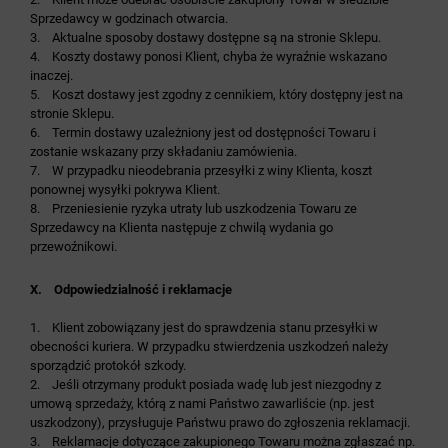
Sprzedawcy w godzinach otwarcia.
3. Aktualne sposoby dostawy dostępne są na stronie Sklepu.
4. Koszty dostawy ponosi Klient, chyba że wyraźnie wskazano
inaczej.
5. Koszt dostawy jest zgodny z cennikiem, który dostępny jest na
stronie Sklepu.
6. Termin dostawy uzależniony jest od dostępności Towaru i
zostanie wskazany przy składaniu zamówienia.
7. W przypadku nieodebrania przesyłki z winy Klienta, koszt
ponownej wysyłki pokrywa Klient.
8. Przeniesienie ryzyka utraty lub uszkodzenia Towaru ze
Sprzedawcy na Klienta następuje z chwilą wydania go
przewoźnikowi.
X. Odpowiedzialność i reklamacje
1. Klient zobowiązany jest do sprawdzenia stanu przesyłki w
obecności kuriera. W przypadku stwierdzenia uszkodzeń należy
sporządzić protokół szkody.
2. Jeśli otrzymany produkt posiada wadę lub jest niezgodny z
umową sprzedaży, którą z nami Państwo zawarliście (np. jest
uszkodzony), przysługuje Państwu prawo do zgłoszenia reklamacji.
3. Reklamacje dotyczące zakupionego Towaru można zgłaszać np.