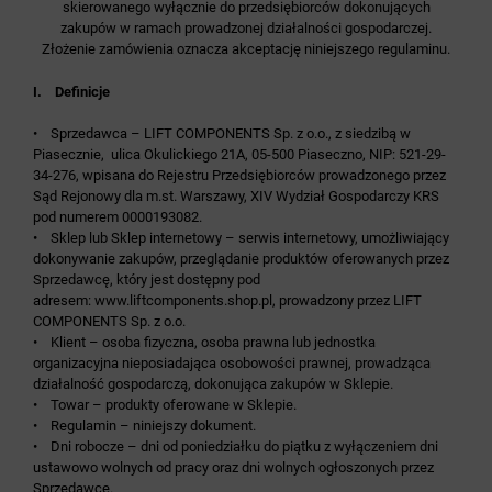
skierowanego wyłącznie do przedsiębiorców dokonujących
zakupów w ramach prowadzonej działalności gospodarczej.
Złożenie zamówienia oznacza akceptację niniejszego regulaminu.
I. Definicje
• Sprzedawca – LIFT COMPONENTS Sp. z o.o., z siedzibą w
Piasecznie, ulica Okulickiego 21A, 05-500 Piaseczno, NIP: 521-29-
34-276, wpisana do Rejestru Przedsiębiorców prowadzonego przez
Sąd Rejonowy dla m.st. Warszawy, XIV Wydział Gospodarczy KRS
pod numerem 0000193082.
• Sklep lub Sklep internetowy – serwis internetowy, umożliwiający
dokonywanie zakupów, przeglądanie produktów oferowanych przez
Sprzedawcę, który jest dostępny pod
adresem:
www.liftcomponents.shop.pl
, prowadzony przez LIFT
COMPONENTS Sp. z o.o.
• Klient – osoba fizyczna, osoba prawna lub jednostka
organizacyjna nieposiadająca osobowości prawnej, prowadząca
działalność gospodarczą, dokonująca zakupów w Sklepie.
• Towar – produkty oferowane w Sklepie.
• Regulamin – niniejszy dokument.
• Dni robocze – dni od poniedziałku do piątku z wyłączeniem dni
ustawowo wolnych od pracy oraz dni wolnych ogłoszonych przez
Sprzedawcę.