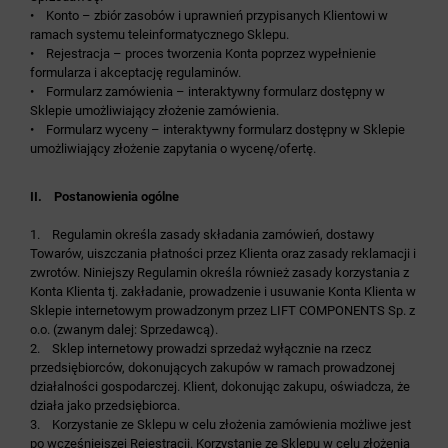
• Konto – zbiór zasobów i uprawnień przypisanych Klientowi w
ramach systemu teleinformatycznego Sklepu.
• Rejestracja – proces tworzenia Konta poprzez wypełnienie
formularza i akceptację regulaminów.
• Formularz zamówienia – interaktywny formularz dostępny w
Sklepie umożliwiający złożenie zamówienia.
• Formularz wyceny – interaktywny formularz dostępny w Sklepie
umożliwiający złożenie zapytania o wycenę/ofertę.
II. Postanowienia ogólne
1. Regulamin określa zasady składania zamówień, dostawy
Towarów, uiszczania płatności przez Klienta oraz zasady reklamacji i
zwrotów. Niniejszy Regulamin określa również zasady korzystania z
Konta Klienta tj. zakładanie, prowadzenie i usuwanie Konta Klienta w
Sklepie internetowym prowadzonym przez LIFT COMPONENTS Sp. z
o.o. (zwanym dalej: Sprzedawcą).
2. Sklep internetowy prowadzi sprzedaż wyłącznie na rzecz
przedsiębiorców, dokonujących zakupów w ramach prowadzonej
działalności gospodarczej. Klient, dokonując zakupu, oświadcza, że
działa jako przedsiębiorca.
3. Korzystanie ze Sklepu w celu złożenia zamówienia możliwe jest
po wcześniejszej Rejestracji. Korzystanie ze Sklepu w celu złożenia