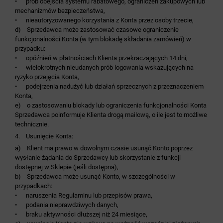
• prób obejścia systemu rabatowego, ograniczeń zakupowych lub
mechanizmów bezpieczeństwa,
• nieautoryzowanego korzystania z Konta przez osoby trzecie,
d) Sprzedawca może zastosować czasowe ograniczenie
funkcjonalności Konta (w tym blokadę składania zamówień) w
przypadku:
• opóźnień w płatnościach Klienta przekraczających 14 dni,
• wielokrotnych nieudanych prób logowania wskazujących na
ryzyko przejęcia Konta,
• podejrzenia nadużyć lub działań sprzecznych z przeznaczeniem
Konta,
e) o zastosowaniu blokady lub ograniczenia funkcjonalności Konta
Sprzedawca poinformuje Klienta drogą mailową, o ile jest to możliwe
technicznie.
4. Usunięcie Konta:
a) Klient ma prawo w dowolnym czasie usunąć Konto poprzez
wysłanie żądania do Sprzedawcy lub skorzystanie z funkcji
dostępnej w Sklepie (jeśli dostępna),
b) Sprzedawca może usunąć Konto, w szczególności w
przypadkach:
• naruszenia Regulaminu lub przepisów prawa,
• podania nieprawdziwych danych,
• braku aktywności dłuższej niż 24 miesiące,