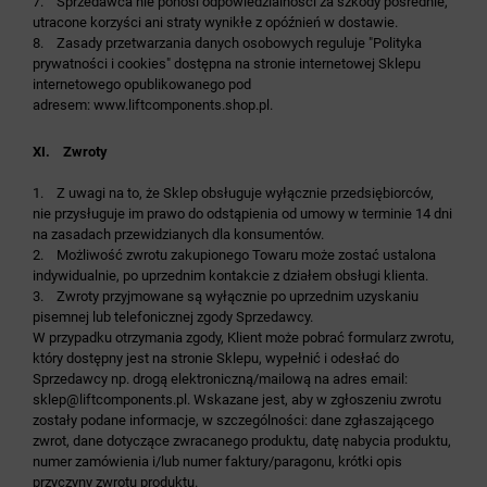
7. Sprzedawca nie ponosi odpowiedzialności za szkody pośrednie,
utracone korzyści ani straty wynikłe z opóźnień w dostawie.
8. Zasady przetwarzania danych osobowych reguluje "Polityka
prywatności i cookies" dostępna na stronie internetowej Sklepu
internetowego opublikowanego pod
adresem:
www.liftcomponents.shop.pl
.
XI. Zwroty
1. Z uwagi na to, że Sklep obsługuje wyłącznie przedsiębiorców,
nie przysługuje im prawo do odstąpienia od umowy w terminie 14 dni
na zasadach przewidzianych dla konsumentów.
2. Możliwość zwrotu zakupionego Towaru może zostać ustalona
indywidualnie, po uprzednim kontakcie z działem obsługi klienta.
3. Zwroty przyjmowane są wyłącznie po uprzednim uzyskaniu
pisemnej lub telefonicznej zgody Sprzedawcy.
W przypadku otrzymania zgody, Klient może pobrać formularz zwrotu,
który dostępny jest na stronie Sklepu, wypełnić i odesłać do
Sprzedawcy np. drogą elektroniczną/mailową na adres email:
sklep@liftcomponents.pl. Wskazane jest, aby w zgłoszeniu zwrotu
zostały podane informacje, w szczególności: dane zgłaszającego
zwrot, dane dotyczące zwracanego produktu, datę nabycia produktu,
numer zamówienia i/lub numer faktury/paragonu, krótki opis
przyczyny zwrotu produktu.