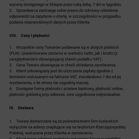
wyceny dostępnego w Sklepie przez całą dobę, 7 dni w tygodniu.
2. Sprzedawca zastrzega sobie prawo do odmowy udzielenia
odpowiedzi na zapytanie o ofertę, w szczególności w przypadku
podania nieprawdziwych danych przez Klienta.
VIII. Ceny i płatności
1. Wszystkie ceny Towarów podawane są w złotych polskich
(PLN) i prezentowane zarówno w wartości netto, jak i brutto (z
uwzględnieniem obowiązującej stawki podatku VAT).
2. Cena Towaru obowiązuje w chwili składania zamówienia.
3. Klient zobowiązany jest do uiszczenia zapłaty zgodnie z
terminem wskazanym na fakturze VAT, standardowo 7 dni od jej
wystawienia, o ile strony nie uzgodnią inaczej.
4. Dostępne formy płatności: przelew bankowy, płatność online,
płatność gotówką przy odbiorze, inne uzgodnione indywidualnie.
IX. Dostawa
1. Towary dostarczane są za pośrednictwem firm kurierskich
wyłącznie na adresy znajdujące się na terytorium Rzeczypospolitej
Polskiej, wskazane przez Klienta w zamówieniu.
2. Klient może odebrać osobiście zakupiony Towar w siedzibie